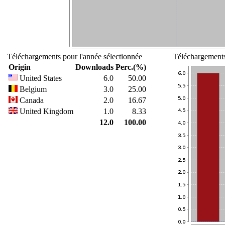
Téléchargements pour l'année sélectionnée
Téléchargements
Origin
Downloads
Perc.(%)
United States
6.0
50.00
Belgium
3.0
25.00
Canada
2.0
16.67
United Kingdom
1.0
8.33
12.0
100.00