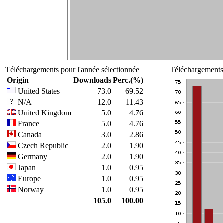
Téléchargements pour l'année sélectionnée
Téléchargements 
Origin
Downloads
Perc.(%)
United States
73.0
69.52
N/A
12.0
11.43
United Kingdom
5.0
4.76
France
5.0
4.76
Canada
3.0
2.86
Czech Republic
2.0
1.90
Germany
2.0
1.90
Japan
1.0
0.95
Europe
1.0
0.95
Norway
1.0
0.95
105.0
100.00