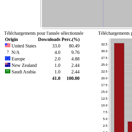
Téléchargements pour l'année sélectionnée
Téléchargements p
Origin
Downloads
Perc.(%)
United States
33.0
80.49
N/A
4.0
9.76
Europe
2.0
4.88
New Zealand
1.0
2.44
Saudi Arabia
1.0
2.44
41.0
100.00