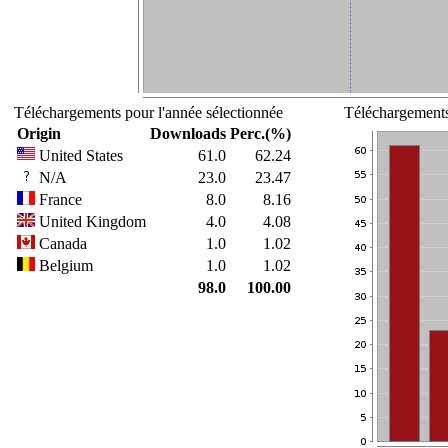
Téléchargements pour l'année sélectionnée
Téléchargements
Origin
Downloads
Perc.(%)
United States
61.0
62.24
N/A
23.0
23.47
France
8.0
8.16
United Kingdom
4.0
4.08
Canada
1.0
1.02
Belgium
1.0
1.02
98.0
100.00