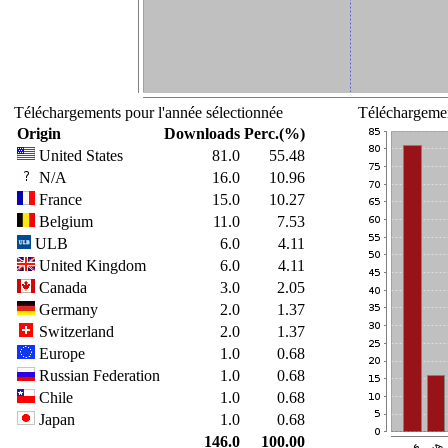
Téléchargements pour l'année sélectionnée
Téléchargemen
Origin
Downloads
Perc.(%)
United States
81.0
55.48
N/A
16.0
10.96
France
15.0
10.27
Belgium
11.0
7.53
ULB
6.0
4.11
United Kingdom
6.0
4.11
Canada
3.0
2.05
Germany
2.0
1.37
Switzerland
2.0
1.37
Europe
1.0
0.68
Russian Federation
1.0
0.68
Chile
1.0
0.68
Japan
1.0
0.68
146.0
100.00