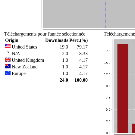
Téléchargements pour l'année sélectionnée
Téléchargements
Origin
Downloads
Perc.(%)
United States
19.0
79.17
N/A
2.0
8.33
United Kingdom
1.0
4.17
New Zealand
1.0
4.17
Europe
1.0
4.17
24.0
100.00