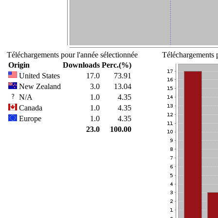
Téléchargements pour l'année sélectionnée
Téléchargements p
Origin
Downloads
Perc.(%)
United States
17.0
73.91
New Zealand
3.0
13.04
N/A
1.0
4.35
Canada
1.0
4.35
Europe
1.0
4.35
23.0
100.00