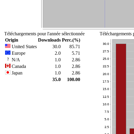
Téléchargements pour l'année sélectionnée
Téléchargements p
Origin
Downloads
Perc.(%)
United States
30.0
85.71
Europe
2.0
5.71
N/A
1.0
2.86
Canada
1.0
2.86
Japan
1.0
2.86
35.0
100.00