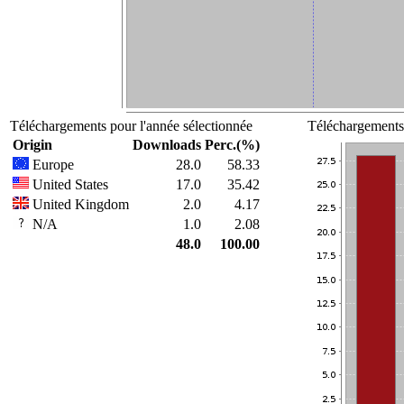
Téléchargements pour l'année sélectionnée
Téléchargements 
Origin
Downloads
Perc.(%)
Europe
28.0
58.33
United States
17.0
35.42
United Kingdom
2.0
4.17
N/A
1.0
2.08
48.0
100.00