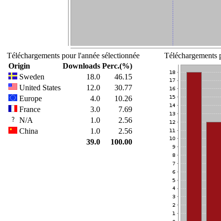
Téléchargements pour l'année sélectionnée
Téléchargements p
Origin
Downloads
Perc.(%)
Sweden
18.0
46.15
United States
12.0
30.77
Europe
4.0
10.26
France
3.0
7.69
N/A
1.0
2.56
China
1.0
2.56
39.0
100.00