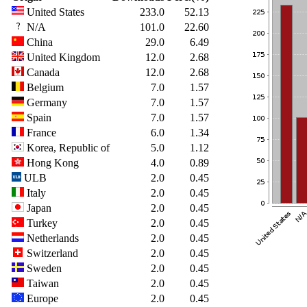
United States
233.0
52.13
N/A
101.0
22.60
China
29.0
6.49
United Kingdom
12.0
2.68
Canada
12.0
2.68
Belgium
7.0
1.57
Germany
7.0
1.57
Spain
7.0
1.57
France
6.0
1.34
Korea, Republic of
5.0
1.12
Hong Kong
4.0
0.89
ULB
2.0
0.45
Italy
2.0
0.45
Japan
2.0
0.45
Turkey
2.0
0.45
Netherlands
2.0
0.45
Switzerland
2.0
0.45
Sweden
2.0
0.45
Taiwan
2.0
0.45
Europe
2.0
0.45