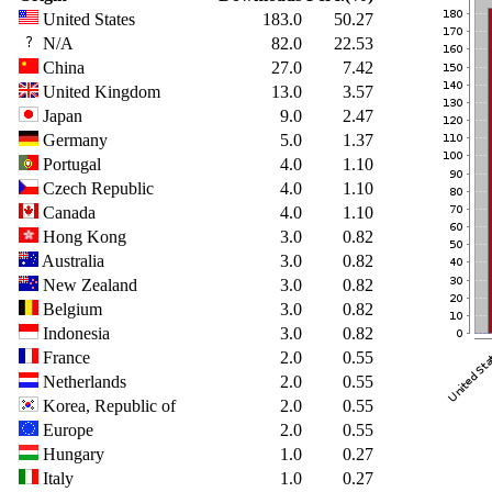
United States
183.0
50.27
N/A
82.0
22.53
China
27.0
7.42
United Kingdom
13.0
3.57
Japan
9.0
2.47
Germany
5.0
1.37
Portugal
4.0
1.10
Czech Republic
4.0
1.10
Canada
4.0
1.10
Hong Kong
3.0
0.82
Australia
3.0
0.82
New Zealand
3.0
0.82
Belgium
3.0
0.82
Indonesia
3.0
0.82
France
2.0
0.55
Netherlands
2.0
0.55
Korea, Republic of
2.0
0.55
Europe
2.0
0.55
Hungary
1.0
0.27
Italy
1.0
0.27