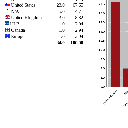
United States
23.0
67.65
N/A
5.0
14.71
United Kingdom
3.0
8.82
ULB
1.0
2.94
Canada
1.0
2.94
Europe
1.0
2.94
34.0
100.00