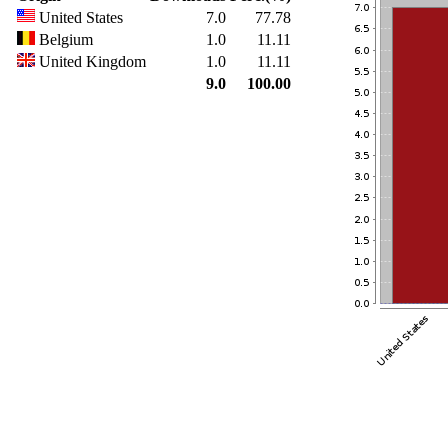
United States
7.0
77.78
Belgium
1.0
11.11
United Kingdom
1.0
11.11
9.0
100.00