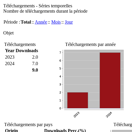
Téléchargements - Séries temporelles
Nombre de téléchargements durant la période
Période :
Total
::
Année
::
Mois
::
Jour
Objet
Téléchargements
Téléchargements par année
Year
Downloads
2023
2.0
2024
7.0
9.0
Téléchargements par pays
Télécharg
Origin
Downloads
Perc.(%)