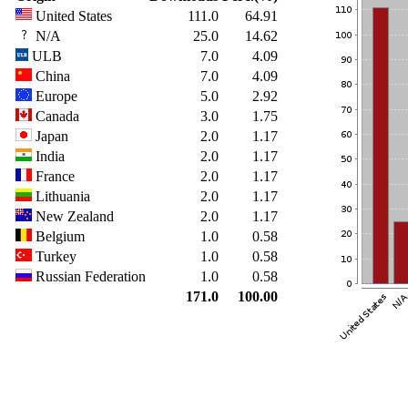
United States
111.0
64.91
N/A
25.0
14.62
ULB
7.0
4.09
China
7.0
4.09
Europe
5.0
2.92
Canada
3.0
1.75
Japan
2.0
1.17
India
2.0
1.17
France
2.0
1.17
Lithuania
2.0
1.17
New Zealand
2.0
1.17
Belgium
1.0
0.58
Turkey
1.0
0.58
Russian Federation
1.0
0.58
171.0
100.00