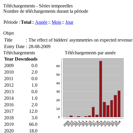
Téléchargements - Séries temporelles
Nombre de téléchargements durant la période
Période :
Total
::
Année
::
Mois
::
Jour
Objet
Title
:
The effect of bidders' asymmetries on expected revenue 
Entry Date
:
28-08-2009
Téléchargements
Téléchargements par année
Year
Downloads
2009
0.0
2010
2.0
2011
0.0
2012
1.0
2013
0.0
2014
1.0
2016
2.0
2017
12.0
2018
3.0
2019
66.0
2020
18.0