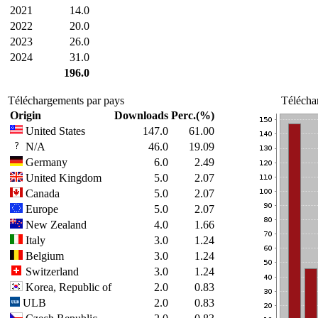
2021
14.0
2022
20.0
2023
26.0
2024
31.0
196.0
Téléchargements par pays
Télécha
Origin
Downloads
Perc.(%)
United States
147.0
61.00
N/A
46.0
19.09
Germany
6.0
2.49
United Kingdom
5.0
2.07
Canada
5.0
2.07
Europe
5.0
2.07
New Zealand
4.0
1.66
Italy
3.0
1.24
Belgium
3.0
1.24
Switzerland
3.0
1.24
Korea, Republic of
2.0
0.83
ULB
2.0
0.83