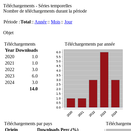
Téléchargements - Séries temporelles
Nombre de téléchargements durant la période
Période :
Total
::
Année
::
Mois
::
Jour
Objet
Téléchargements
Téléchargements par année
Year
Downloads
2020
1.0
2021
1.0
2022
3.0
2023
6.0
2024
3.0
14.0
Téléchargements par pays
Téléchargemen
Origin
Downloads
Perc.(%)