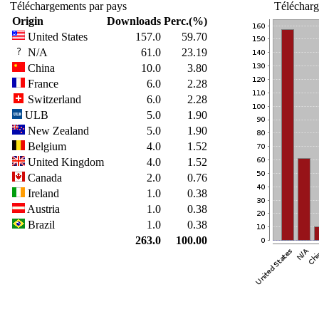
Téléchargements par pays
Télécharg
Origin
Downloads
Perc.(%)
United States
157.0
59.70
N/A
61.0
23.19
China
10.0
3.80
France
6.0
2.28
Switzerland
6.0
2.28
ULB
5.0
1.90
New Zealand
5.0
1.90
Belgium
4.0
1.52
United Kingdom
4.0
1.52
Canada
2.0
0.76
Ireland
1.0
0.38
Austria
1.0
0.38
Brazil
1.0
0.38
263.0
100.00