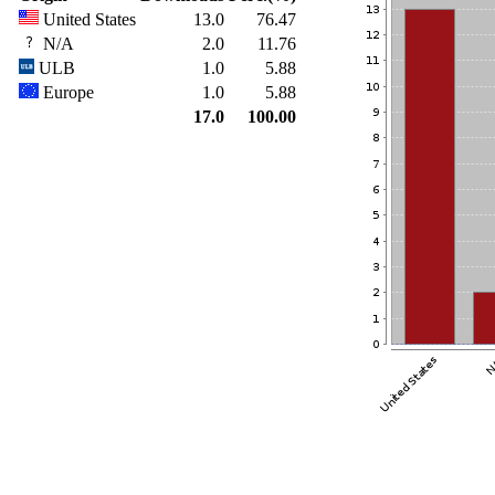
United States
13.0
76.47
N/A
2.0
11.76
ULB
1.0
5.88
Europe
1.0
5.88
17.0
100.00