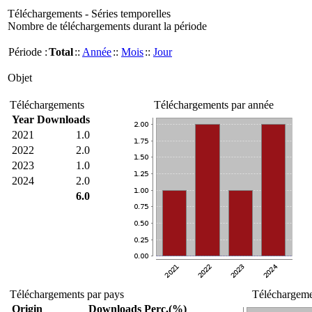
Téléchargements - Séries temporelles
Nombre de téléchargements durant la période
Période :
Total
::
Année
::
Mois
::
Jour
Objet
Téléchargements
Téléchargements par année
Year
Downloads
2021
1.0
2022
2.0
2023
1.0
2024
2.0
6.0
Téléchargements par pays
Téléchargemen
Origin
Downloads
Perc.(%)