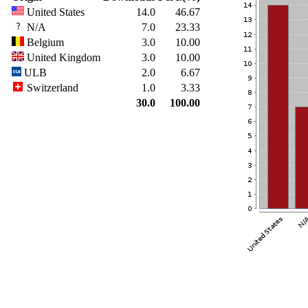
United States
14.0
46.67
N/A
7.0
23.33
Belgium
3.0
10.00
United Kingdom
3.0
10.00
ULB
2.0
6.67
Switzerland
1.0
3.33
30.0
100.00