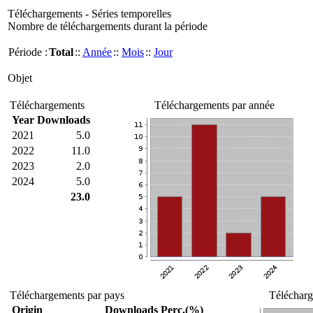
Téléchargements - Séries temporelles
Nombre de téléchargements durant la période
Période :
Total
::
Année
::
Mois
::
Jour
Objet
Téléchargements
Téléchargements par année
Year
Downloads
2021
5.0
2022
11.0
2023
2.0
2024
5.0
23.0
Téléchargements par pays
Télécharg
Origin
Downloads
Perc.(%)