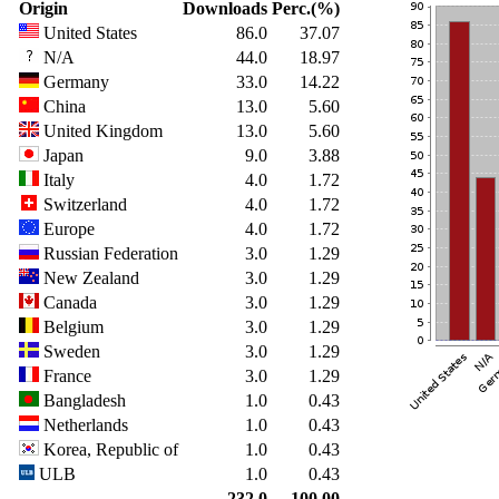
Origin
Downloads
Perc.(%)
United States
86.0
37.07
N/A
44.0
18.97
Germany
33.0
14.22
China
13.0
5.60
United Kingdom
13.0
5.60
Japan
9.0
3.88
Italy
4.0
1.72
Switzerland
4.0
1.72
Europe
4.0
1.72
Russian Federation
3.0
1.29
New Zealand
3.0
1.29
Canada
3.0
1.29
Belgium
3.0
1.29
Sweden
3.0
1.29
France
3.0
1.29
Bangladesh
1.0
0.43
Netherlands
1.0
0.43
Korea, Republic of
1.0
0.43
ULB
1.0
0.43
232.0
100.00