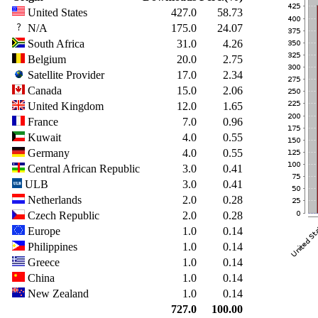
United States
427.0
58.73
N/A
175.0
24.07
South Africa
31.0
4.26
Belgium
20.0
2.75
Satellite Provider
17.0
2.34
Canada
15.0
2.06
United Kingdom
12.0
1.65
France
7.0
0.96
Kuwait
4.0
0.55
Germany
4.0
0.55
Central African Republic
3.0
0.41
ULB
3.0
0.41
Netherlands
2.0
0.28
Czech Republic
2.0
0.28
Europe
1.0
0.14
Philippines
1.0
0.14
Greece
1.0
0.14
China
1.0
0.14
New Zealand
1.0
0.14
727.0
100.00