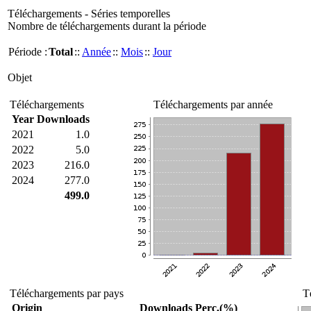
Téléchargements - Séries temporelles
Nombre de téléchargements durant la période
Période :
Total
::
Année
::
Mois
::
Jour
Objet
Téléchargements
Téléchargements par année
Year
Downloads
2021
1.0
2022
5.0
2023
216.0
2024
277.0
499.0
Téléchargements par pays
T
Origin
Downloads
Perc.(%)