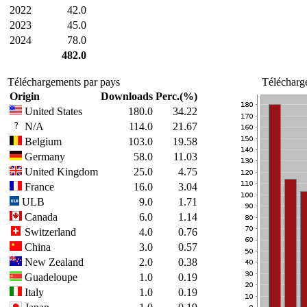
2022
42.0
2023
45.0
2024
78.0
482.0
Téléchargements par pays
Télécharg
Origin
Downloads
Perc.(%)
United States
180.0
34.22
N/A
114.0
21.67
Belgium
103.0
19.58
Germany
58.0
11.03
United Kingdom
25.0
4.75
France
16.0
3.04
ULB
9.0
1.71
Canada
6.0
1.14
Switzerland
4.0
0.76
China
3.0
0.57
New Zealand
2.0
0.38
Guadeloupe
1.0
0.19
Italy
1.0
0.19