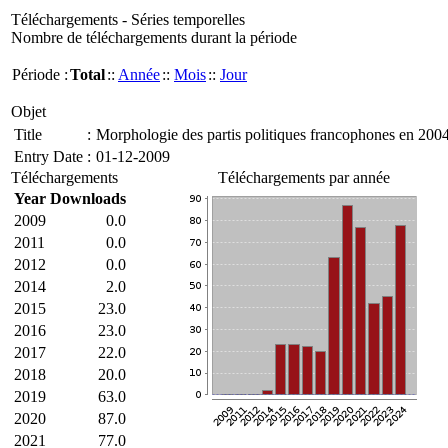
Téléchargements - Séries temporelles
Nombre de téléchargements durant la période
Période :
Total
::
Année
::
Mois
::
Jour
Objet
Title
:
Morphologie des partis politiques francophones en 200
Entry Date
:
01-12-2009
Téléchargements
Téléchargements par année
Year
Downloads
2009
0.0
2011
0.0
2012
0.0
2014
2.0
2015
23.0
2016
23.0
2017
22.0
2018
20.0
2019
63.0
2020
87.0
2021
77.0