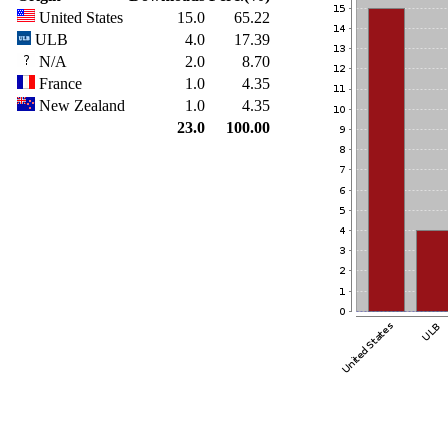
United States
15.0
65.22
ULB
4.0
17.39
N/A
2.0
8.70
France
1.0
4.35
New Zealand
1.0
4.35
23.0
100.00