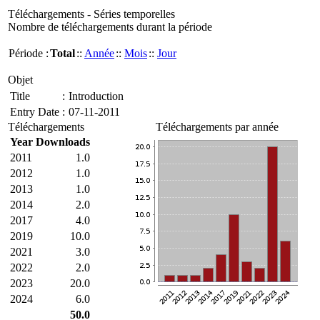
Téléchargements - Séries temporelles
Nombre de téléchargements durant la période
Période :
Total
::
Année
::
Mois
::
Jour
Objet
Title
:
Introduction
Entry Date
:
07-11-2011
Téléchargements
Téléchargements par année
Year
Downloads
2011
1.0
2012
1.0
2013
1.0
2014
2.0
2017
4.0
2019
10.0
2021
3.0
2022
2.0
2023
20.0
2024
6.0
50.0