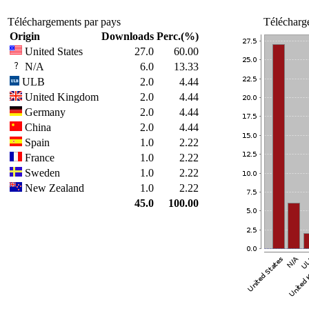
Téléchargements par pays
Télécharg
Origin
Downloads
Perc.(%)
United States
27.0
60.00
N/A
6.0
13.33
ULB
2.0
4.44
United Kingdom
2.0
4.44
Germany
2.0
4.44
China
2.0
4.44
Spain
1.0
2.22
France
1.0
2.22
Sweden
1.0
2.22
New Zealand
1.0
2.22
45.0
100.00