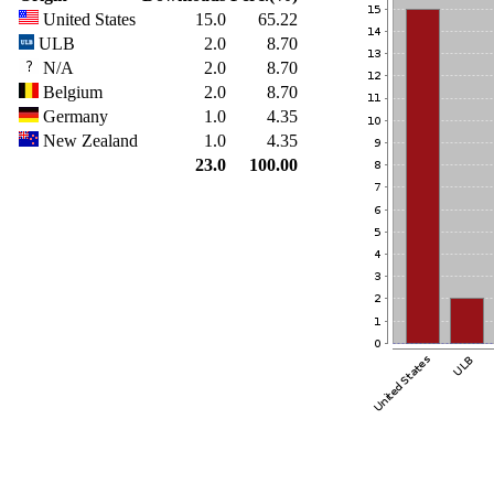
United States
15.0
65.22
ULB
2.0
8.70
N/A
2.0
8.70
Belgium
2.0
8.70
Germany
1.0
4.35
New Zealand
1.0
4.35
23.0
100.00