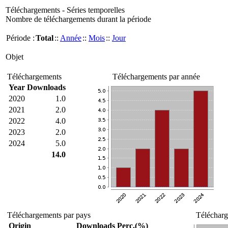
Téléchargements - Séries temporelles
Nombre de téléchargements durant la période
Période :
Total
::
Année
::
Mois
::
Jour
Objet
Téléchargements
Téléchargements par année
Year
Downloads
2020
1.0
2021
2.0
2022
4.0
2023
2.0
2024
5.0
14.0
Téléchargements par pays
Télécharg
Origin
Downloads
Perc.(%)