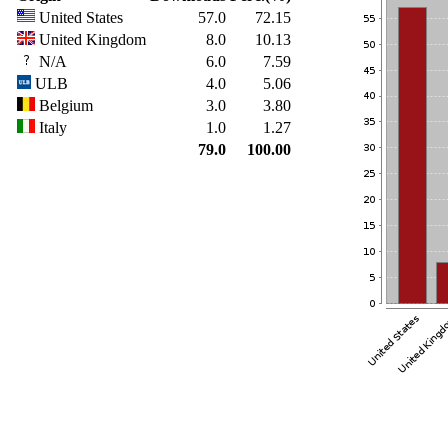
United States
57.0
72.15
United Kingdom
8.0
10.13
N/A
6.0
7.59
ULB
4.0
5.06
Belgium
3.0
3.80
Italy
1.0
1.27
79.0
100.00