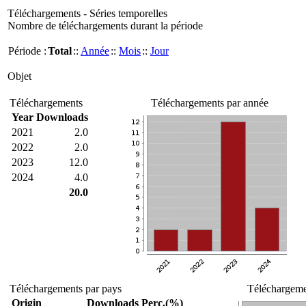
Téléchargements - Séries temporelles
Nombre de téléchargements durant la période
Période :
Total
::
Année
::
Mois
::
Jour
Objet
Téléchargements
Téléchargements par année
Year
Downloads
2021
2.0
2022
2.0
2023
12.0
2024
4.0
20.0
Téléchargements par pays
Téléchargemen
Origin
Downloads
Perc.(%)