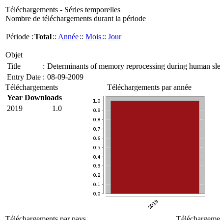
Téléchargements - Séries temporelles
Nombre de téléchargements durant la période
Période :
Total
::
Année
::
Mois
::
Jour
Objet
Title
:
Determinants of memory reprocessing during human slee
Entry Date
:
08-09-2009
Téléchargements
Téléchargements par année
Year
Downloads
2019
1.0
Téléchargements par pays
Téléchargemen