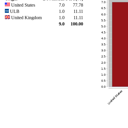
United States
7.0
77.78
ULB
1.0
11.11
United Kingdom
1.0
11.11
9.0
100.00