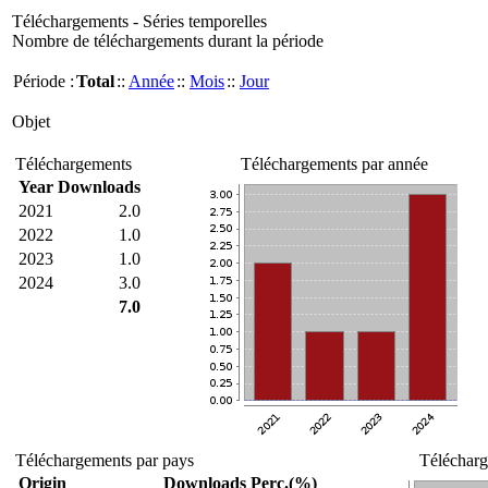
Téléchargements - Séries temporelles
Nombre de téléchargements durant la période
Période :
Total
::
Année
::
Mois
::
Jour
Objet
Téléchargements
Téléchargements par année
Year
Downloads
2021
2.0
2022
1.0
2023
1.0
2024
3.0
7.0
Téléchargements par pays
Télécharg
Origin
Downloads
Perc.(%)