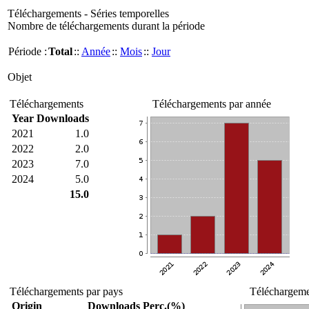
Téléchargements - Séries temporelles
Nombre de téléchargements durant la période
Période :
Total
::
Année
::
Mois
::
Jour
Objet
Téléchargements
Téléchargements par année
Year
Downloads
2021
1.0
2022
2.0
2023
7.0
2024
5.0
15.0
Téléchargements par pays
Téléchargemen
Origin
Downloads
Perc.(%)