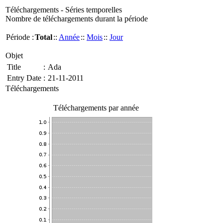
Téléchargements - Séries temporelles
Nombre de téléchargements durant la période
Période :
Total
::
Année
::
Mois
::
Jour
Objet
Title
:
Ada
Entry Date
:
21-11-2011
Téléchargements
Téléchargements par année