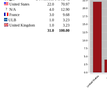
United States
22.0
70.97
N/A
4.0
12.90
France
3.0
9.68
ULB
1.0
3.23
United Kingdom
1.0
3.23
31.0
100.00