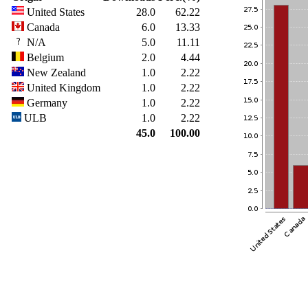
United States
28.0
62.22
Canada
6.0
13.33
N/A
5.0
11.11
Belgium
2.0
4.44
New Zealand
1.0
2.22
United Kingdom
1.0
2.22
Germany
1.0
2.22
ULB
1.0
2.22
45.0
100.00