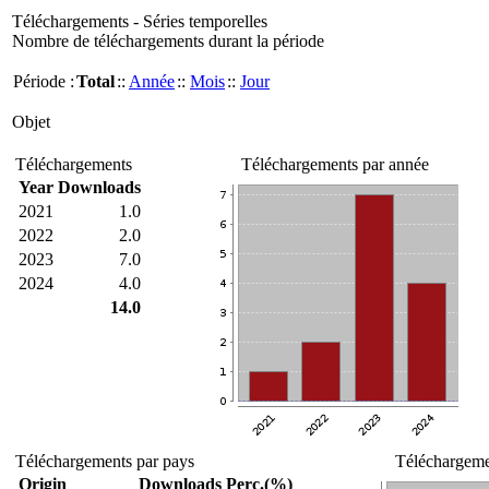
Téléchargements - Séries temporelles
Nombre de téléchargements durant la période
Période :
Total
::
Année
::
Mois
::
Jour
Objet
Téléchargements
Téléchargements par année
Year
Downloads
2021
1.0
2022
2.0
2023
7.0
2024
4.0
14.0
Téléchargements par pays
Téléchargemen
Origin
Downloads
Perc.(%)