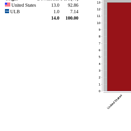
United States
13.0
92.86
ULB
1.0
7.14
14.0
100.00