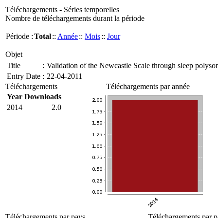
Téléchargements - Séries temporelles
Nombre de téléchargements durant la période
Période :
Total
::
Année
::
Mois
::
Jour
Objet
Title
:
Validation of the Newcastle Scale through sleep polys
Entry Date
:
22-04-2011
Téléchargements
Téléchargements par année
Year
Downloads
2014
2.0
Téléchargements par pays
Téléchargements par p