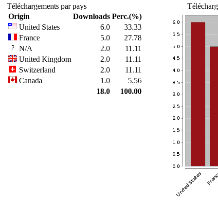
Téléchargements par pays
Télécharg
Origin
Downloads
Perc.(%)
United States
6.0
33.33
France
5.0
27.78
N/A
2.0
11.11
United Kingdom
2.0
11.11
Switzerland
2.0
11.11
Canada
1.0
5.56
18.0
100.00