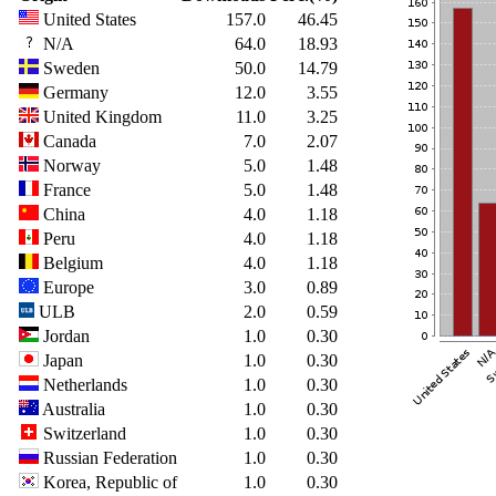
United States
157.0
46.45
N/A
64.0
18.93
Sweden
50.0
14.79
Germany
12.0
3.55
United Kingdom
11.0
3.25
Canada
7.0
2.07
Norway
5.0
1.48
France
5.0
1.48
China
4.0
1.18
Peru
4.0
1.18
Belgium
4.0
1.18
Europe
3.0
0.89
ULB
2.0
0.59
Jordan
1.0
0.30
Japan
1.0
0.30
Netherlands
1.0
0.30
Australia
1.0
0.30
Switzerland
1.0
0.30
Russian Federation
1.0
0.30
Korea, Republic of
1.0
0.30