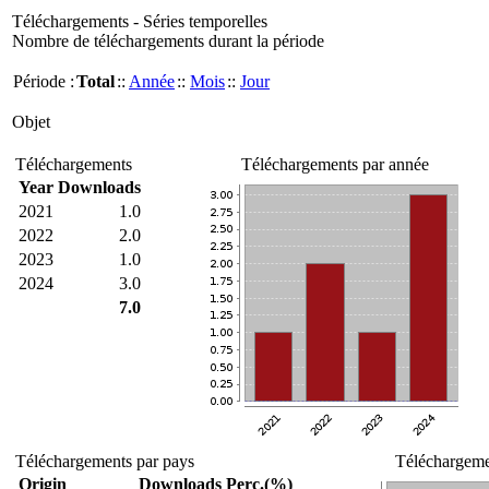
Téléchargements - Séries temporelles
Nombre de téléchargements durant la période
Période :
Total
::
Année
::
Mois
::
Jour
Objet
Téléchargements
Téléchargements par année
Year
Downloads
2021
1.0
2022
2.0
2023
1.0
2024
3.0
7.0
Téléchargements par pays
Téléchargemen
Origin
Downloads
Perc.(%)