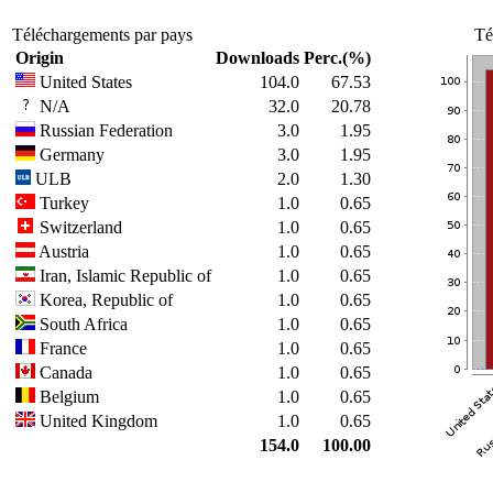
Téléchargements par pays
Té
Origin
Downloads
Perc.(%)
United States
104.0
67.53
N/A
32.0
20.78
Russian Federation
3.0
1.95
Germany
3.0
1.95
ULB
2.0
1.30
Turkey
1.0
0.65
Switzerland
1.0
0.65
Austria
1.0
0.65
Iran, Islamic Republic of
1.0
0.65
Korea, Republic of
1.0
0.65
South Africa
1.0
0.65
France
1.0
0.65
Canada
1.0
0.65
Belgium
1.0
0.65
United Kingdom
1.0
0.65
154.0
100.00