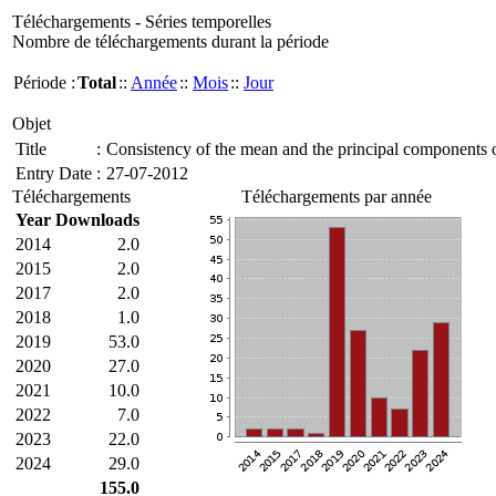
Téléchargements - Séries temporelles
Nombre de téléchargements durant la période
Période :
Total
::
Année
::
Mois
::
Jour
Objet
Title
:
Consistency of the mean and the principal components of 
Entry Date
:
27-07-2012
Téléchargements
Téléchargements par année
Year
Downloads
2014
2.0
2015
2.0
2017
2.0
2018
1.0
2019
53.0
2020
27.0
2021
10.0
2022
7.0
2023
22.0
2024
29.0
155.0