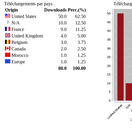
Téléchargements par pays
Télécharg
Origin
Downloads
Perc.(%)
United States
50.0
62.50
N/A
10.0
12.50
France
9.0
11.25
United Kingdom
4.0
5.00
Belgium
3.0
3.75
Canada
2.0
2.50
Morocco
1.0
1.25
Europe
1.0
1.25
80.0
100.00