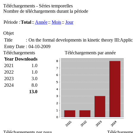
Téléchargements - Séries temporelles
Nombre de téléchargements durant la période
Période :
Total
::
Année
::
Mois
::
Jour
Objet
Title
:
On the formal developments in kinetic theory III:Applic
Entry Date
:
04-10-2009
Téléchargements
Téléchargements par année
Year
Downloads
2021
1.0
2022
1.0
2023
3.0
2024
8.0
13.0
Téléchargements par pays
Téléchargemen