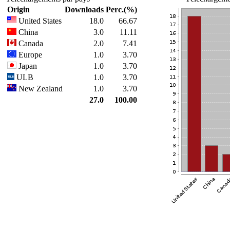
Origin
Downloads
Perc.(%)
United States
18.0
66.67
China
3.0
11.11
Canada
2.0
7.41
Europe
1.0
3.70
Japan
1.0
3.70
ULB
1.0
3.70
New Zealand
1.0
3.70
27.0
100.00