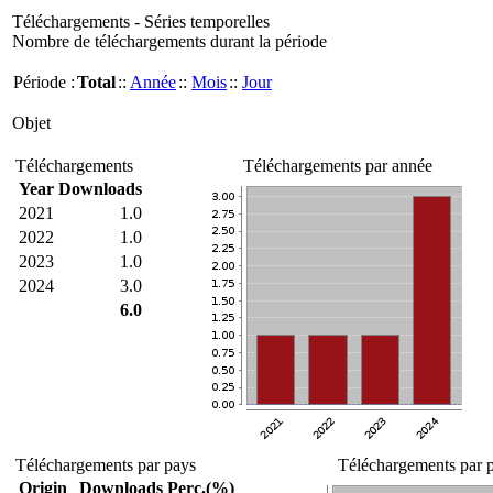
Téléchargements - Séries temporelles
Nombre de téléchargements durant la période
Période :
Total
::
Année
::
Mois
::
Jour
Objet
Téléchargements
Téléchargements par année
Year
Downloads
2021
1.0
2022
1.0
2023
1.0
2024
3.0
6.0
Téléchargements par pays
Téléchargements par p
Origin
Downloads
Perc.(%)