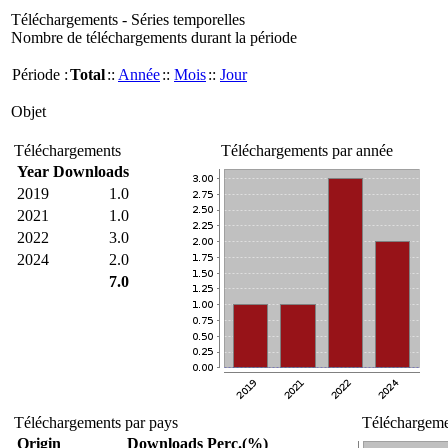
Téléchargements - Séries temporelles
Nombre de téléchargements durant la période
Période :
Total
::
Année
::
Mois
::
Jour
Objet
Téléchargements
Téléchargements par année
Year
Downloads
2019
1.0
2021
1.0
2022
3.0
2024
2.0
7.0
Téléchargements par pays
Téléchargemen
Origin
Downloads
Perc.(%)