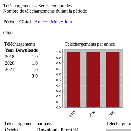
Téléchargements - Séries temporelles
Nombre de téléchargements durant la période
Période :
Total
::
Année
::
Mois
::
Jour
Objet
Téléchargements
Téléchargements par année
Year
Downloads
2018
1.0
2020
1.0
2021
1.0
3.0
Téléchargements par pays
Téléchargemen
Origin
Downloads
Perc.(%)