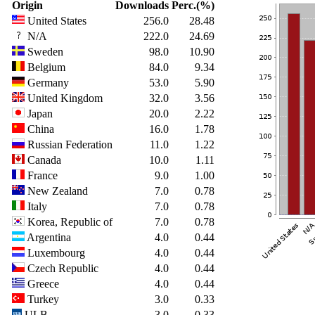
Origin
Downloads
Perc.(%)
United States
256.0
28.48
N/A
222.0
24.69
Sweden
98.0
10.90
Belgium
84.0
9.34
Germany
53.0
5.90
United Kingdom
32.0
3.56
Japan
20.0
2.22
China
16.0
1.78
Russian Federation
11.0
1.22
Canada
10.0
1.11
France
9.0
1.00
New Zealand
7.0
0.78
Italy
7.0
0.78
Korea, Republic of
7.0
0.78
Argentina
4.0
0.44
Luxembourg
4.0
0.44
Czech Republic
4.0
0.44
Greece
4.0
0.44
Turkey
3.0
0.33
ULB
3.0
0.33