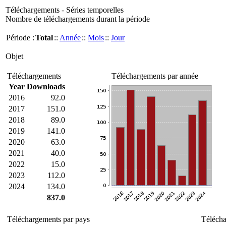
Téléchargements - Séries temporelles
Nombre de téléchargements durant la période
Période :
Total
::
Année
::
Mois
::
Jour
Objet
Téléchargements
Téléchargements par année
Year
Downloads
2016
92.0
2017
151.0
2018
89.0
2019
141.0
2020
63.0
2021
40.0
2022
15.0
2023
112.0
2024
134.0
837.0
Téléchargements par pays
Télécha