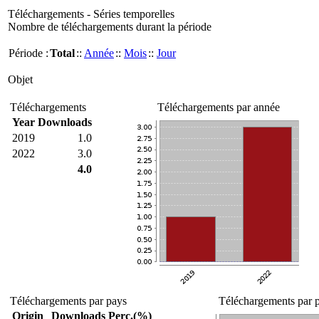
Téléchargements - Séries temporelles
Nombre de téléchargements durant la période
Période :
Total
::
Année
::
Mois
::
Jour
Objet
Téléchargements
Téléchargements par année
Year
Downloads
2019
1.0
2022
3.0
4.0
Téléchargements par pays
Téléchargements par p
Origin
Downloads
Perc.(%)