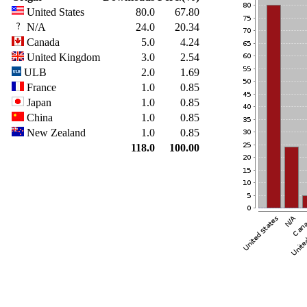
United States
80.0
67.80
N/A
24.0
20.34
Canada
5.0
4.24
United Kingdom
3.0
2.54
ULB
2.0
1.69
France
1.0
0.85
Japan
1.0
0.85
China
1.0
0.85
New Zealand
1.0
0.85
118.0
100.00