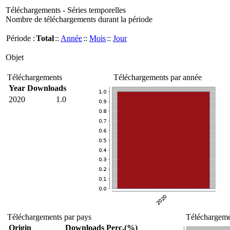
Téléchargements - Séries temporelles
Nombre de téléchargements durant la période
Période :
Total
::
Année
::
Mois
::
Jour
Objet
Téléchargements
Téléchargements par année
Year
Downloads
2020
1.0
Téléchargements par pays
Téléchargemen
Origin
Downloads
Perc.(%)