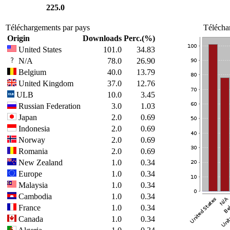
225.0
Téléchargements par pays
Télécha
Origin
Downloads
Perc.(%)
United States
101.0
34.83
N/A
78.0
26.90
Belgium
40.0
13.79
United Kingdom
37.0
12.76
ULB
10.0
3.45
Russian Federation
3.0
1.03
Japan
2.0
0.69
Indonesia
2.0
0.69
Norway
2.0
0.69
Romania
2.0
0.69
New Zealand
1.0
0.34
Europe
1.0
0.34
Malaysia
1.0
0.34
Cambodia
1.0
0.34
France
1.0
0.34
Canada
1.0
0.34