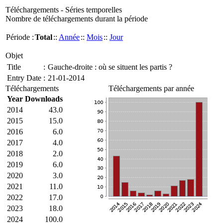
Téléchargements - Séries temporelles
Nombre de téléchargements durant la période
Période :
Total
::
Année
::
Mois
::
Jour
Objet
Title
:
Gauche-droite : où se situent les partis ?
Entry Date
:
21-01-2014
Téléchargements
Téléchargements par année
Year
Downloads
2014
43.0
2015
15.0
2016
6.0
2017
4.0
2018
2.0
2019
6.0
2020
3.0
2021
11.0
2022
17.0
2023
18.0
2024
100.0